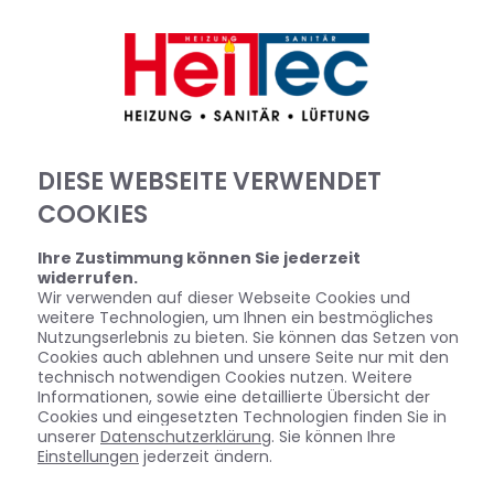
DIESE WEBSEITE VERWENDET
Startseite
»
Bad
»
Badinspiration & Musterbäder
»
Basic-Bad 15,9
COOKIES
㎡
Ihre Zustimmung können Sie jederzeit
widerrufen.
BASIC-BAD 15,9 ㎡
Wir verwenden auf dieser Webseite Cookies und
weitere Technologien, um Ihnen ein bestmögliches
Nutzungserlebnis zu bieten. Sie können das Setzen von
Cookies auch ablehnen und unsere Seite nur mit den
technisch notwendigen Cookies nutzen. Weitere
Informationen, sowie eine detaillierte Übersicht der
Cookies und eingesetzten Technologien finden Sie in
unserer
Datenschutzerklärung
. Sie können Ihre
Einstellungen
jederzeit ändern.