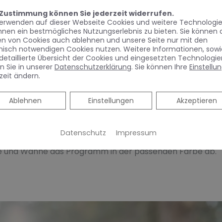
ür anspruchsvolle Badplanungen
 Zustimmung können Sie jederzeit widerrufen.
verwenden auf dieser Webseite Cookies und weitere Technologie
hnen ein bestmögliches Nutzungserlebnis zu bieten. Sie können 
he steht HANSA
VANTIS
STYLE
zur Verfügung. Die Design-
en von Cookies auch ablehnen und unsere Seite nur mit den
nte Erscheinung. In fünf Optionen und den vier Oberfläch
nisch notwendigen Cookies nutzen. Weitere Informationen, sowi
detaillierte Übersicht der Cookies und eingesetzten Technologie
t Black lässt sie sich perfekt in anspruchsvolle Badplan
n Sie in unserer
Datenschutzerklärung
. Sie können Ihre
Einstellu
litärer Blickfang oder perfekt integrierter Begleiter ei
zeit ändern.
Ablehnen
Ablehnen
Einstellungen
Akzeptieren
eueste Generation der HANSA 3.0 Kartusche für eine schl
ch HANSA
VANTIS
STYLE
mit ihrer Vielseitigkeit. Neben to
Datenschutz
Impressum
id-Variante und der freistehenden Standarmatur runden 
e und Wanne das Programm in der passenden Farbe ab.