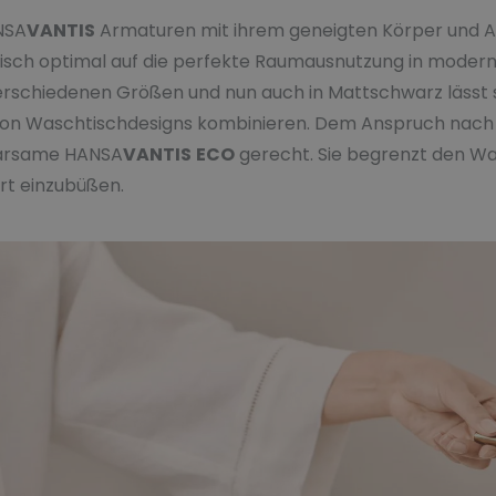
NSA
VANTIS
Armaturen mit ihrem geneigten Körper und Aus
tisch optimal auf die perfekte Raumausnutzung in moder
 verschiedenen Größen und nun auch in Mattschwarz lässt s
von Waschtischdesigns kombinieren. Dem Anspruch nach
parsame HANSA
VANTIS
ECO
gerecht. Sie begrenzt den Was
rt einzubüßen.