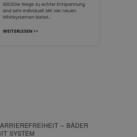
SEELEDie Wege zu echter Entspannung
Stil für
sind sehr individuell. Mit vier neuen
HANSAGEN
Whirlsystemen bietet…
von Wasch
unterschi
WEITERLESEN >>
Räume kon
WEITERL
ARRIEREFREIHEIT – BÄDER
IT SYSTEM