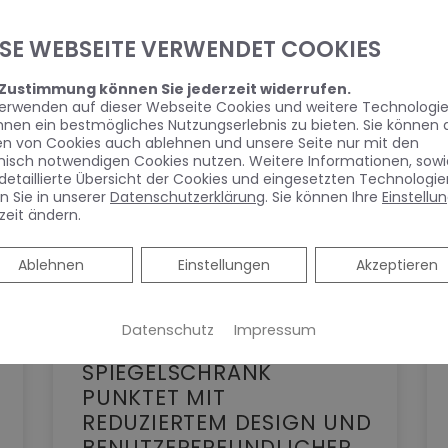
ESE WEBSEITE VERWENDET COOKIES
 Zustimmung können Sie jederzeit widerrufen.
verwenden auf dieser Webseite Cookies und weitere Technologie
hnen ein bestmögliches Nutzungserlebnis zu bieten. Sie können 
en von Cookies auch ablehnen und unsere Seite nur mit den
nisch notwendigen Cookies nutzen. Weitere Informationen, sowi
detaillierte Übersicht der Cookies und eingesetzten Technologie
n Sie in unserer
Datenschutzerklärung
. Sie können Ihre
Einstellu
zeit ändern.
Ablehnen
Ablehnen
Einstellungen
Akzeptieren
Datenschutz
Impressum
KEUCO PHÖNIX –
SPIEGELSCHRANK
PUNKTET MIT
REDUZIERTEM DESIGN UND
BENUTZERFREUNDLICHER