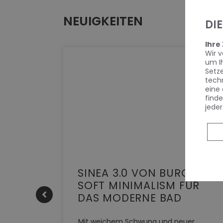
NEUIGKEITEN
DI
Ihre
Wir 
um I
Setz
tech
eine 
finde
jeder
KE |
SINEA 3.0 VON BURGBAD:
SOFT MINIMALISM FÜR
DAS MODERNE BAD
HERM NEO
Mit weichem Schwung und neuer,