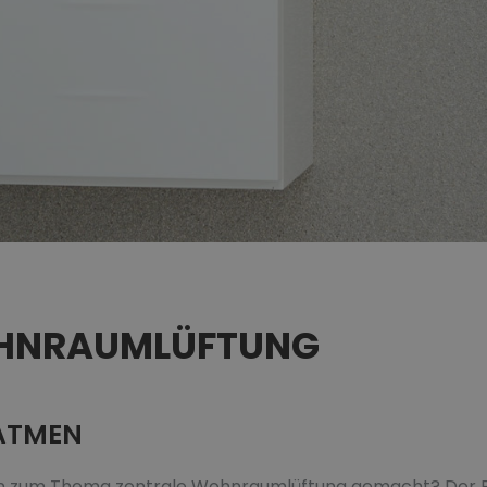
OHNRAUMLÜFTUNG
 ATMEN
n zum Thema zentrale Wohnraumlüftung gemacht? Der En