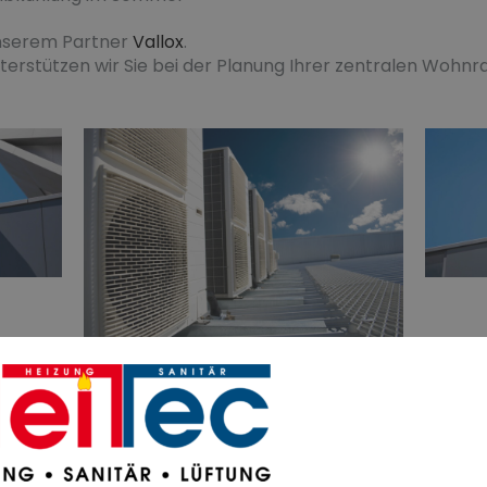
unserem Partner
Vallox
.
terstützen wir Sie bei der Planung Ihrer zentralen Wohn